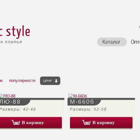
c style
Каталог
Опт
е платья
ию
популярности
цене
ЛЮ-88
М-660б
Размеры: 42-46
Размеры: 52-58
В корзину
В корзину