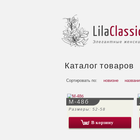
Lila
Classi
Элегантные женски
Каталог товаров
Сортировать по:
новизне
назван
М-48б
Размеры: 52-58
В корзину