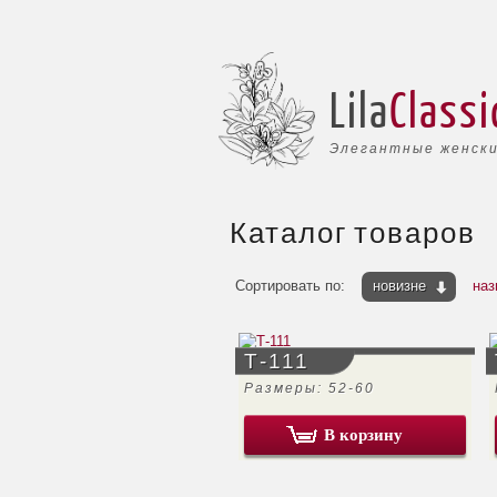
Lila
Classi
Элегантные женски
Каталог товаров
Сортировать по:
новизне
наз
Т-111
Размеры: 52-60
В корзину