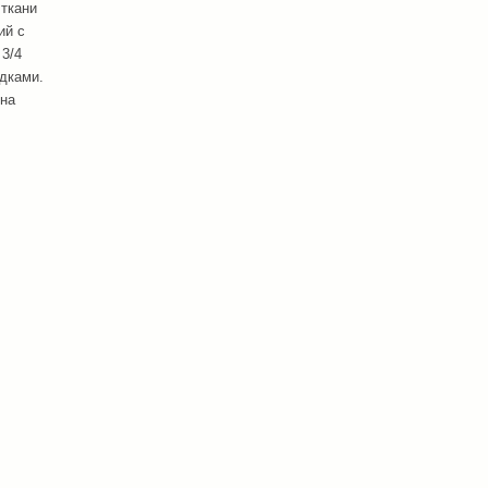
 ткани
ий с
3/4
дками.
ина