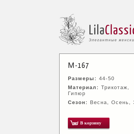
Lila
Classi
Элегантные женски
М-167
Размеры:
44-50
Материал:
Трикотаж,
Гипюр
Сезон:
Весна, Осень,
В корзину