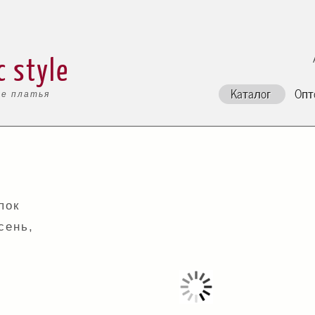
c style
Каталог
Опт
е платья
пок
сень,