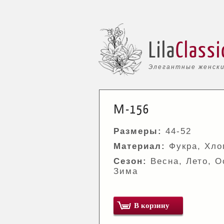
Lila
Classi
Элегантные женски
М-156
Размеры:
44-52
Материал:
Фукра, Хло
Сезон:
Весна, Лето, О
Зима
В корзину