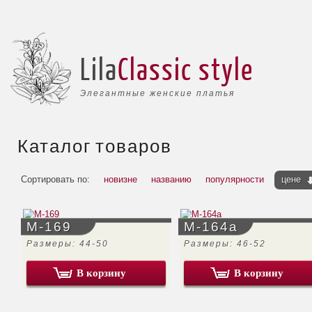
Lila
Classic style
Элегантные женские платья
Каталог товаров
Сортировать по:
новизне
названию
популярности
цене
М-169
М-164а
Размеры: 44-50
Размеры: 46-52
В корзину
В корзину