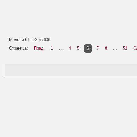
Модели 61 - 72 из 606
Страница:
Пред.
1
...
4
5
6
7
8
...
51
С