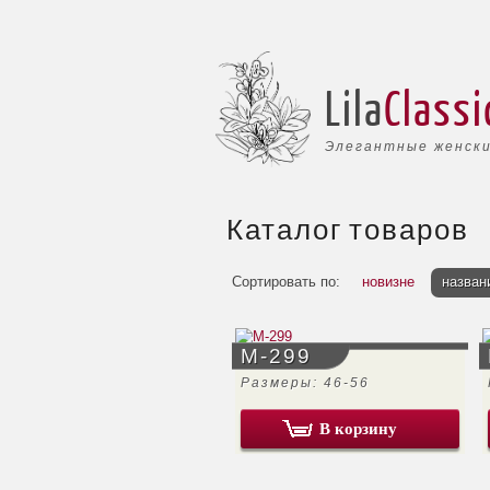
Lila
Classi
Элегантные женски
Каталог товаров
Сортировать по:
новизне
назван
М-299
Размеры: 46-56
В корзину