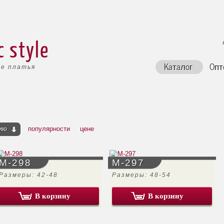
c style
Каталог
Опт
е платья
ию
популярности
цене
М-298
М-297
Размеры: 42-48
Размеры: 48-54
В корзину
В корзину