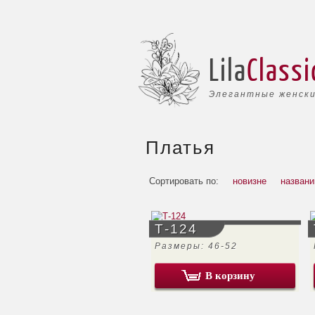
Lila
Classi
Элегантные женски
Платья
Сортировать по:
новизне
назван
Т-124
Размеры: 46-52
В корзину