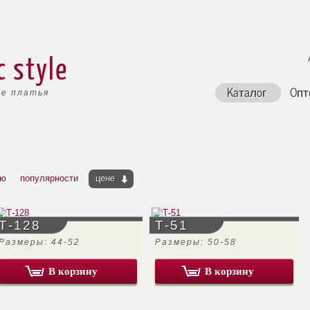
c style
Каталог
Опт
е платья
ию
популярности
цене
Т-128
Т-51
Размеры: 44-52
Размеры: 50-58
В корзину
В корзину