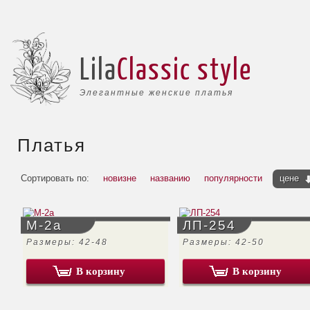
Lila
Classic style
Элегантные женские платья
Платья
Сортировать по:
новизне
названию
популярности
цене
М-2а
ЛП-254
Размеры: 42-48
Размеры: 42-50
В корзину
В корзину