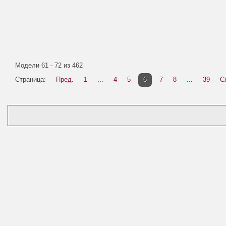
Модели 61 - 72 из 462
Страница:
Пред.
1
...
4
5
6
7
8
...
39
С