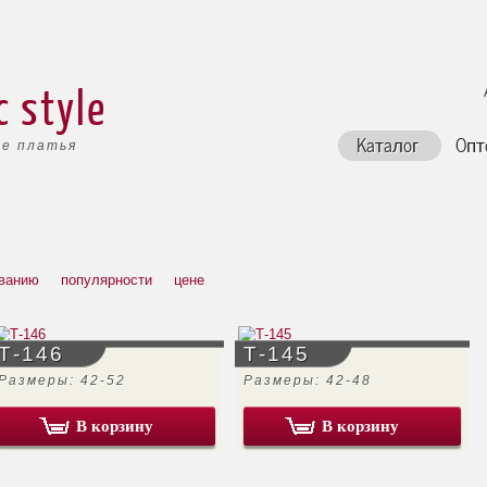
c style
Каталог
Опт
е платья
ванию
популярности
цене
Т-146
Т-145
Размеры: 42-52
Размеры: 42-48
В корзину
В корзину