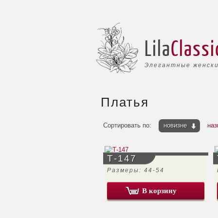
Lila
Classi
Элегантные женски
Платья
Сортировать по:
новизне
наз
Т-147
Размеры: 44-54
В корзину