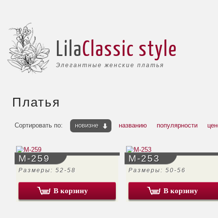
Lila
Classic style
Элегантные женские платья
Платья
Сортировать по:
новизне
названию
популярности
цен
М-259
М-253
Размеры: 52-58
Размеры: 50-56
В корзину
В корзину