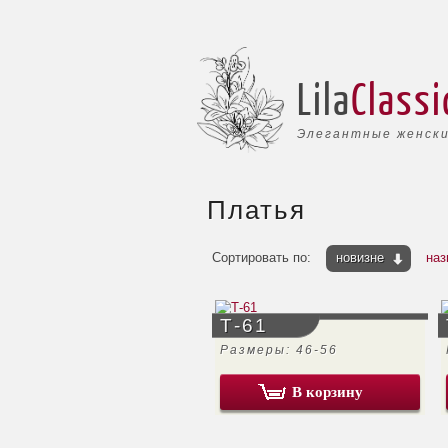
Lila
Classi
Элегантные женски
Платья
Сортировать по:
новизне
наз
Т-61
Размеры: 46-56
В корзину