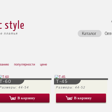
c style
Каталог
Опт
е платья
ванию
популярности
цене
Т-60
Т-45
Размеры: 44-54
Размеры: 44-52
В корзину
В корзину