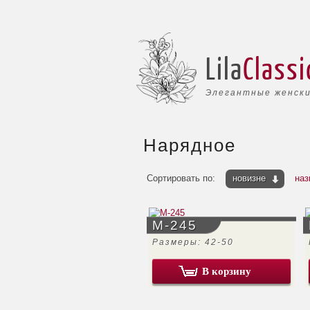
Lila
Classi
Элегантные женски
Нарядное
Сортировать по:
новизне
наз
М-245
Размеры: 42-50
В корзину