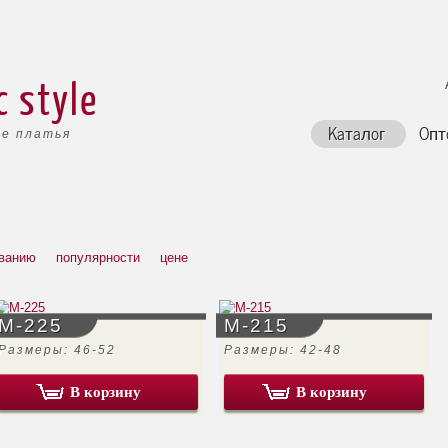
c style
Каталог
Опт
е платья
ванию
популярности
цене
М-225
М-215
Размеры: 46-52
Размеры: 42-48
В корзину
В корзину