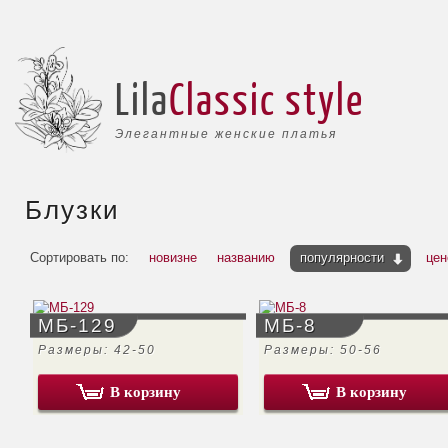
Lila
Classic style
Элегантные женские платья
Блузки
Сортировать по:
новизне
названию
популярности
цен
МБ-129
МБ-8
Размеры: 42-50
Размеры: 50-56
В корзину
В корзину